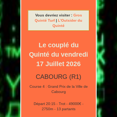
Vous devriez visiter :
Gros
Quinté Turf
|
L'Outsider du
Quinté
Le couplé du
Quinté du vendredi
17 Juillet 2026
CABOURG (R1)
Course 4 : Grand Prix de la Ville de
Cabourg
Départ 20:15 - Trot - 49000€ -
2750m - 13 partants