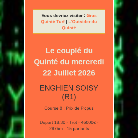
Vous devriez visiter :
Gros
Quinté Turf
|
L'Outsider du
Quinté
Le couplé du
Quinté du mercredi
22 Juillet 2026
ENGHIEN SOISY
(R1)
Course 8 : Prix de Picpus
Départ 18:30 - Trot - 46000€ -
2875m - 15 partants