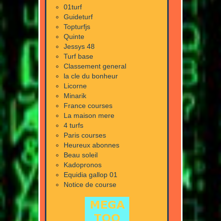
01turf
Guideturf
Topturfjs
Quinte
Jessys 48
Turf base
Classement general
la cle du bonheur
Licorne
Minarik
France courses
La maison mere
4 turfs
Paris courses
Heureux abonnes
Beau soleil
Kadopronos
Equidia gallop 01
Notice de course