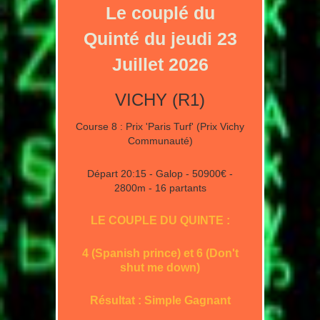
Le couplé du
Quinté du jeudi 23
Juillet 2026
VICHY (R1)
Course 8 : Prix 'Paris Turf' (Prix Vichy
Communauté)
Départ 20:15 - Galop - 50900€ -
2800m - 16 partants
LE COUPLE DU QUINTE :
4 (Spanish prince) et 6 (Don't
shut me down)
Résultat : Simple Gagnant