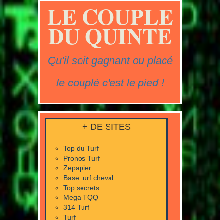
LE COUPLE
DU QUINTE
Qu'il soit gagnant ou placé
le couplé c'est le pied !
+ DE SITES
Top du Turf
Pronos Turf
Zepapier
Base turf cheval
Top secrets
Mega TQQ
314 Turf
Turf