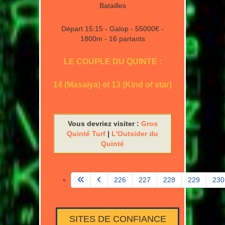
Batailles
Départ 15:15 - Galop - 55000€ -
1800m - 16 partants
LE COUPLE DU QUINTE :
14 (Masaiya) et 13 (Kind of star)
Vous devriez visiter :
Gros
Quinté Turf
|
L'Outsider du
Quinté
226
227
228
229
230
Page 231 sur 580
SITES DE CONFIANCE