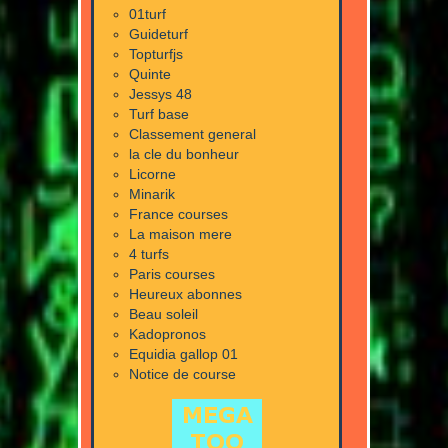
01turf
Guideturf
Topturfjs
Quinte
Jessys 48
Turf base
Classement general
la cle du bonheur
Licorne
Minarik
France courses
La maison mere
4 turfs
Paris courses
Heureux abonnes
Beau soleil
Kadopronos
Equidia gallop 01
Notice de course