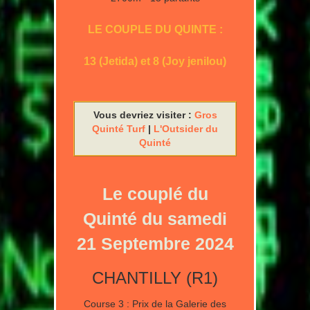
LE COUPLE DU QUINTE :
13 (Jetida) et 8 (Joy jenilou)
Vous devriez visiter :
Gros
Quinté Turf
|
L'Outsider du
Quinté
Le couplé du
Quinté du samedi
21 Septembre 2024
CHANTILLY (R1)
Course 3 : Prix de la Galerie des