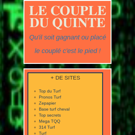
LE COUPLE
DU QUINTE
Qu'il soit gagnant ou placé
le couplé c'est le pied !
+ DE SITES
Top du Turf
Pronos Turf
Zepapier
Base turf cheval
Top secrets
Mega TQQ
314 Turf
Turf