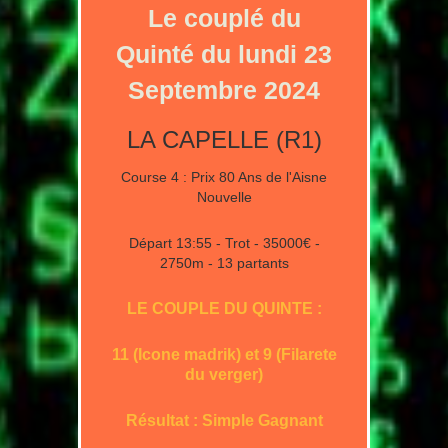
Le couplé du
Quinté du lundi 23
Septembre 2024
LA CAPELLE (R1)
Course 4 : Prix 80 Ans de l'Aisne
Nouvelle
Départ 13:55 - Trot - 35000€ -
2750m - 13 partants
LE COUPLE DU QUINTE :
11 (Icone madrik) et 9 (Filarete
du verger)
Résultat : Simple Gagnant