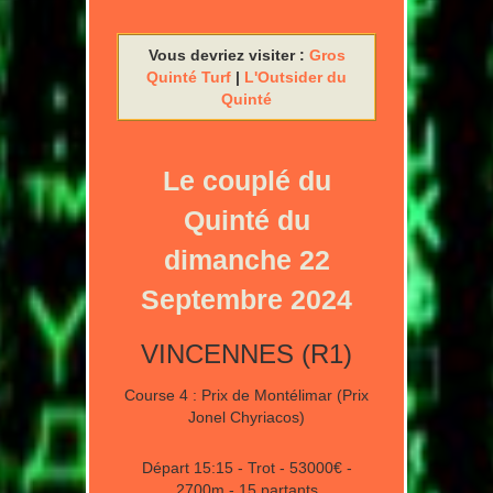
Vous devriez visiter :
Gros
Quinté Turf
|
L'Outsider du
Quinté
Le couplé du
Quinté du
dimanche 22
Septembre 2024
VINCENNES (R1)
Course 4 : Prix de Montélimar (Prix
Jonel Chyriacos)
Départ 15:15 - Trot - 53000€ -
2700m - 15 partants