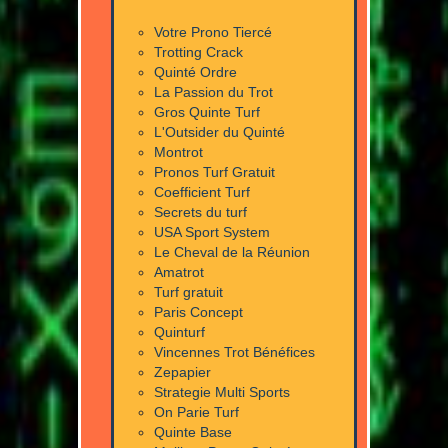
Votre Prono Tiercé
Trotting Crack
Quinté Ordre
La Passion du Trot
Gros Quinte Turf
L'Outsider du Quinté
Montrot
Pronos Turf Gratuit
Coefficient Turf
Secrets du turf
USA Sport System
Le Cheval de la Réunion
Amatrot
Turf gratuit
Paris Concept
Quinturf
Vincennes Trot Bénéfices
Zepapier
Strategie Multi Sports
On Parie Turf
Quinte Base