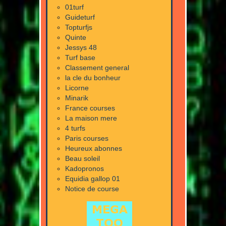
01turf
Guideturf
Topturfjs
Quinte
Jessys 48
Turf base
Classement general
la cle du bonheur
Licorne
Minarik
France courses
La maison mere
4 turfs
Paris courses
Heureux abonnes
Beau soleil
Kadopronos
Equidia gallop 01
Notice de course