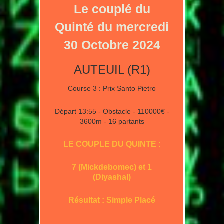
Le couplé du
Quinté du mercredi
30 Octobre 2024
AUTEUIL (R1)
Course 3 : Prix Santo Pietro
Départ 13:55 - Obstacle - 110000€ -
3600m - 16 partants
LE COUPLE DU QUINTE :
7 (Mickdebomec) et 1
(Diyashal)
Résultat : Simple Placé