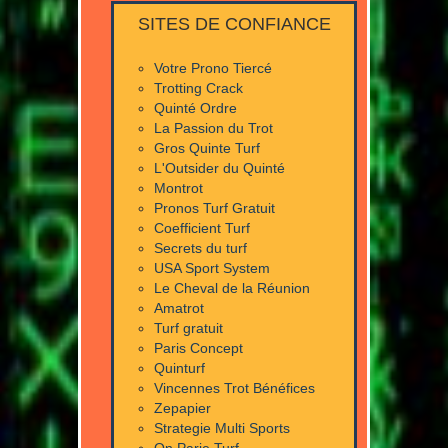
SITES DE CONFIANCE
Votre Prono Tiercé
Trotting Crack
Quinté Ordre
La Passion du Trot
Gros Quinte Turf
L'Outsider du Quinté
Montrot
Pronos Turf Gratuit
Coefficient Turf
Secrets du turf
USA Sport System
Le Cheval de la Réunion
Amatrot
Turf gratuit
Paris Concept
Quinturf
Vincennes Trot Bénéfices
Zepapier
Strategie Multi Sports
On Parie Turf