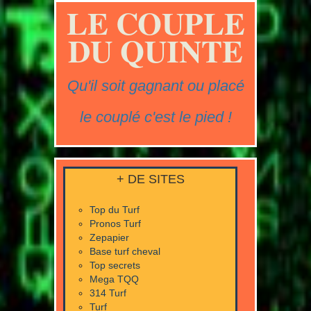
LE COUPLE
DU QUINTE
Qu'il soit gagnant ou placé
le couplé c'est le pied !
+ DE SITES
Top du Turf
Pronos Turf
Zepapier
Base turf cheval
Top secrets
Mega TQQ
314 Turf
Turf