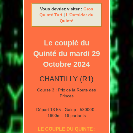
Vous devriez visiter :
Gros
Quinté Turf
|
L'Outsider du
Quinté
Le couplé du
Quinté du mardi 29
Octobre 2024
CHANTILLY (R1)
Course 3 : Prix de la Route des
Princes
Départ 13:55 - Galop - 53000€ -
1600m - 16 partants
LE COUPLE DU QUINTE :