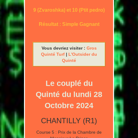
9 (Zvaroshka) et 10 (Ptit pedro)
Résultat : Simple Gagnant
Vous devriez visiter :
Gros
Quinté Turf
|
L'Outsider du
Quinté
Le couplé du
Quinté du lundi 28
Octobre 2024
CHANTILLY (R1)
Course 5 : Prix de la Chambre de