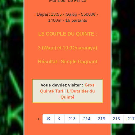
Monsieur Le Prince
Départ 13:55 - Galop - 55000€ -
1400m - 16 partants
LE COUPLE DU QUINTE :
3 (Wapi) et 10 (Chiaraniya)
Résultat : Simple Gagnant
Vous devriez visiter :
Gros
Quinté Turf
|
L'Outsider du
Quinté
213
214
215
216
217
Page 218 sur 580