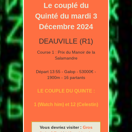
Le couplé du
Quinté du mardi 3
Décembre 2024
DEAUVILLE (R1)
Course 1 : Prix du Manoir de la
Salamandre
Départ 13:55 - Galop - 53000€ -
1900m - 16 partants
LE COUPLE DU QUINTE :
1 (Watch him) et 12 (Celestin)
Vous devriez visiter :
Gros