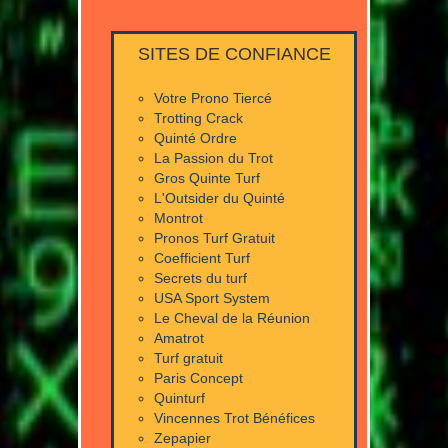
SITES DE CONFIANCE
Votre Prono Tiercé
Trotting Crack
Quinté Ordre
La Passion du Trot
Gros Quinte Turf
L'Outsider du Quinté
Montrot
Pronos Turf Gratuit
Coefficient Turf
Secrets du turf
USA Sport System
Le Cheval de la Réunion
Amatrot
Turf gratuit
Paris Concept
Quinturf
Vincennes Trot Bénéfices
Zepapier