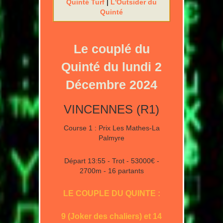
Quinté Turf
|
L'Outsider du
Quinté
Le couplé du
Quinté du lundi 2
Décembre 2024
VINCENNES (R1)
Course 1 : Prix Les Mathes-La
Palmyre
Départ 13:55 - Trot - 53000€ -
2700m - 16 partants
LE COUPLE DU QUINTE :
9 (Joker des chaliers) et 14