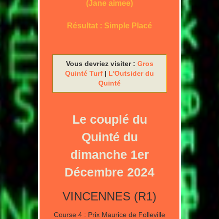
(Jane aimee)
Résultat : Simple Placé
Vous devriez visiter :
Gros
Quinté Turf
|
L'Outsider du
Quinté
Le couplé du
Quinté du
dimanche 1er
Décembre 2024
VINCENNES (R1)
Course 4 : Prix Maurice de Folleville