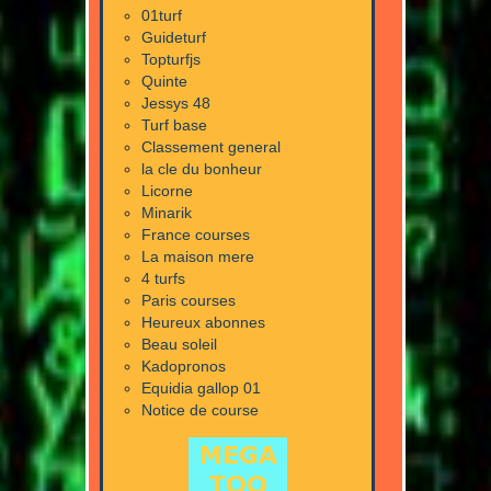
01turf
Guideturf
Topturfjs
Quinte
Jessys 48
Turf base
Classement general
la cle du bonheur
Licorne
Minarik
France courses
La maison mere
4 turfs
Paris courses
Heureux abonnes
Beau soleil
Kadopronos
Equidia gallop 01
Notice de course