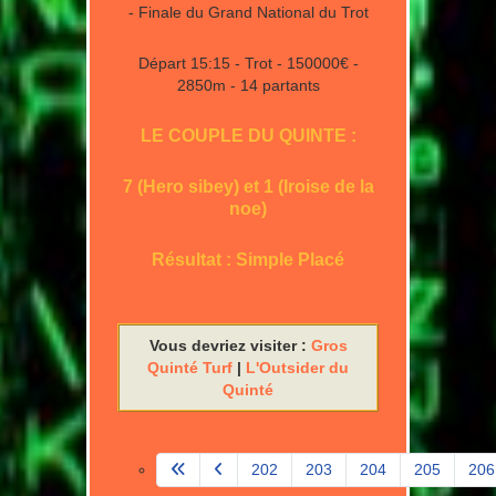
- Finale du Grand National du Trot
Départ 15:15 - Trot - 150000€ -
2850m - 14 partants
LE COUPLE DU QUINTE :
7 (Hero sibey) et 1 (Iroise de la
noe)
Résultat : Simple Placé
Vous devriez visiter :
Gros
Quinté Turf
|
L'Outsider du
Quinté
202
203
204
205
206
Page 207 sur 580