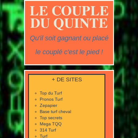
LE COUPLE
DU QUINTE
Qu'il soit gagnant ou placé
le couplé c'est le pied !
+ DE SITES
Top du Turf
Pronos Turf
Zepapier
Base turf cheval
Top secrets
Mega TQQ
314 Turf
Turf