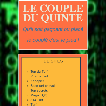
LE COUPLE
DU QUINTE
Qu'il soit gagnant ou placé
le couplé c'est le pied !
+ DE SITES
Top du Turf
Pronos Turf
Zepapier
Base turf cheval
Top secrets
Mega TQQ
314 Turf
Turf