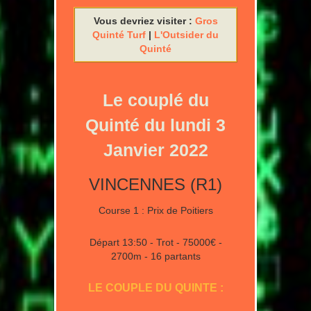
Vous devriez visiter :
Gros
Quinté Turf
|
L'Outsider du
Quinté
Le couplé du
Quinté du lundi 3
Janvier 2022
VINCENNES (R1)
Course 1 : Prix de Poitiers
Départ 13:50 - Trot - 75000€ -
2700m - 16 partants
LE COUPLE DU QUINTE :