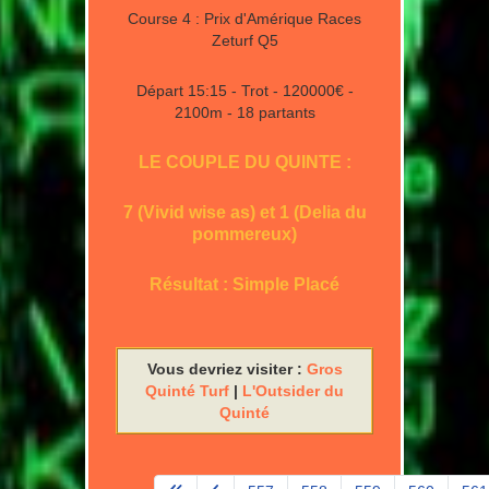
Course 4 : Prix d'Amérique Races
Zeturf Q5
Départ 15:15 - Trot - 120000€ -
2100m - 18 partants
LE COUPLE DU QUINTE :
7 (Vivid wise as) et 1 (Delia du
pommereux)
Résultat : Simple Placé
Vous devriez visiter :
Gros
Quinté Turf
|
L'Outsider du
Quinté