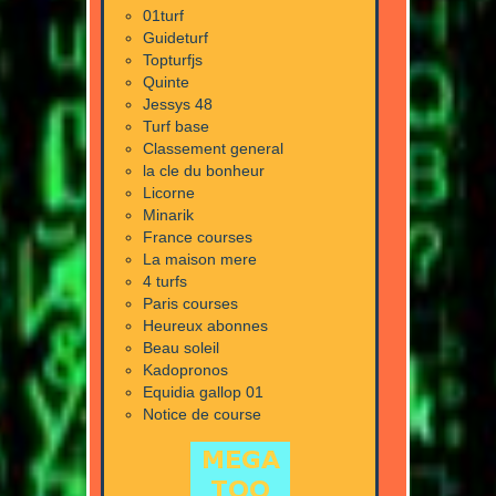
01turf
Guideturf
Topturfjs
Quinte
Jessys 48
Turf base
Classement general
la cle du bonheur
Licorne
Minarik
France courses
La maison mere
4 turfs
Paris courses
Heureux abonnes
Beau soleil
Kadopronos
Equidia gallop 01
Notice de course