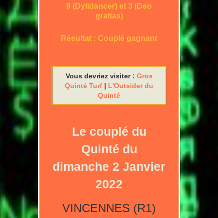
9 (Dylidancer) et 3 (Deo
gratias)
Résultat : Couplé gagnant
Vous devriez visiter :
Gros
Quinté Turf
|
L'Outsider du
Quinté
Le couplé du
Quinté du
dimanche 2 Janvier
2022
VINCENNES (R1)