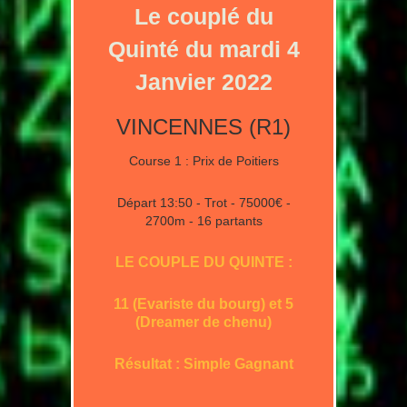
Le couplé du
Quinté du mardi 4
Janvier 2022
VINCENNES (R1)
Course 1 : Prix de Poitiers
Départ 13:50 - Trot - 75000€ -
2700m - 16 partants
LE COUPLE DU QUINTE :
11 (Evariste du bourg) et 5
(Dreamer de chenu)
Résultat : Simple Gagnant