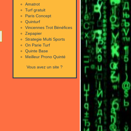
Amatrot
Turf gratuit
Paris Concept
Quinturf
Vincennes Trot Bénéfices
Zepapier
Strategie Multi Sports
On Parie Turf
Quinte Base
Meilleur Prono Quinté
Vous avez un site ?