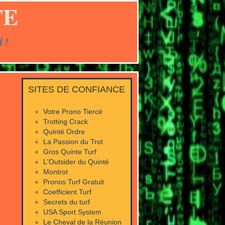
TE
 !
SITES DE CONFIANCE
Votre Prono Tiercé
Trotting Crack
Quinté Ordre
La Passion du Trot
Gros Quinte Turf
L'Outsider du Quinté
Montrot
Pronos Turf Gratuit
Coefficient Turf
Secrets du turf
USA Sport System
Le Cheval de la Réunion