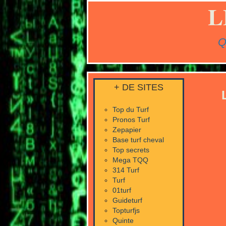
L
Q
+ DE SITES
Top du Turf
Pronos Turf
Zepapier
Base turf cheval
Top secrets
Mega TQQ
314 Turf
Turf
01turf
Guideturf
Topturfjs
Quinte