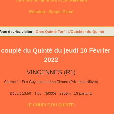
3 (Prince de montfort) et 14 (Naishan)
Résultat : Simple Placé
Vous devriez visiter :
Gros Quinté Turf
|
L'Outsider du Quinté
 couplé du Quinté du jeudi 10 Février
2022
VINCENNES (R1)
Course 1 : Prix Guy Lux et Léon Zitrone (Prix de la Nièvre)
Départ 13:50 - Trot - 75000€ - 2700m - 13 partants
LE COUPLE DU QUINTE :