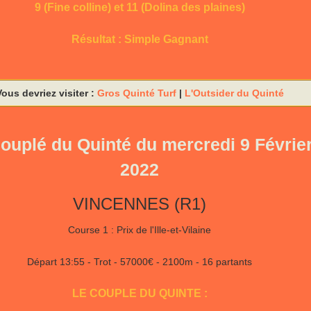
9 (Fine colline) et 11 (Dolina des plaines)
Résultat : Simple Gagnant
Vous devriez visiter :
Gros Quinté Turf
|
L'Outsider du Quinté
ouplé du Quinté du mercredi 9 Févrie
2022
VINCENNES (R1)
Course 1 : Prix de l'Ille-et-Vilaine
Départ 13:55 - Trot - 57000€ - 2100m - 16 partants
LE COUPLE DU QUINTE :