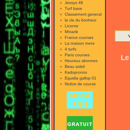
Jessys 48
Turf base
Classement general
la cle du bonheur
Licorne
Minarik
France courses
La maison mere
4 turfs
Paris courses
Le
Heureux abonnes
Beau soleil
Kadopronos
Equidia gallop 01
Notice de course