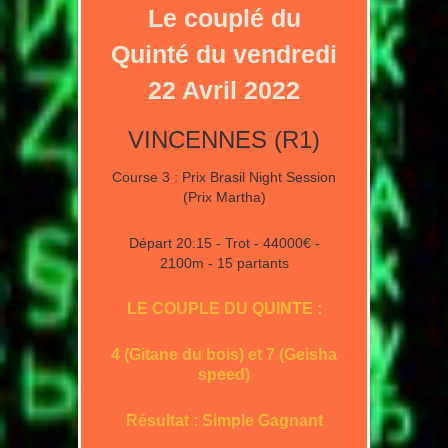
Le couplé du
Quinté du vendredi
22 Avril 2022
VINCENNES (R1)
Course 3 : Prix Brasil Night Session
(Prix Martha)
Départ 20:15 - Trot - 44000€ -
2100m - 15 partants
LE COUPLE DU QUINTE :
4 (Gitane du bois) et 7 (Geisha
speed)
Résultat : Simple Gagnant