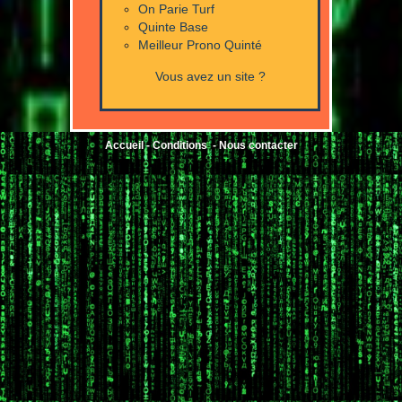
On Parie Turf
Quinte Base
Meilleur Prono Quinté
Vous avez un site ?
Accueil
-
Conditions
-
Nous contacter