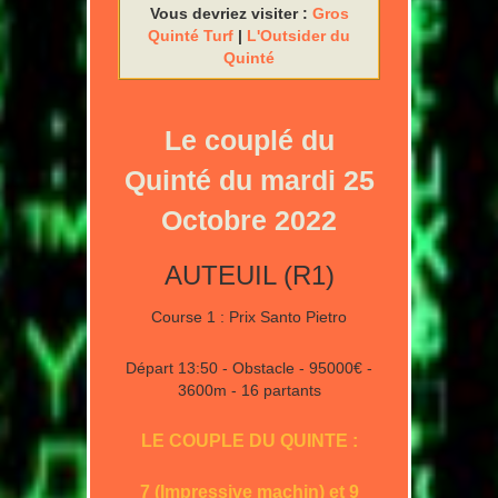
Vous devriez visiter :
Gros
Quinté Turf
|
L'Outsider du
Quinté
Le couplé du
Quinté du mardi 25
Octobre 2022
AUTEUIL (R1)
Course 1 : Prix Santo Pietro
Départ 13:50 - Obstacle - 95000€ -
3600m - 16 partants
LE COUPLE DU QUINTE :
7 (Impressive machin) et 9