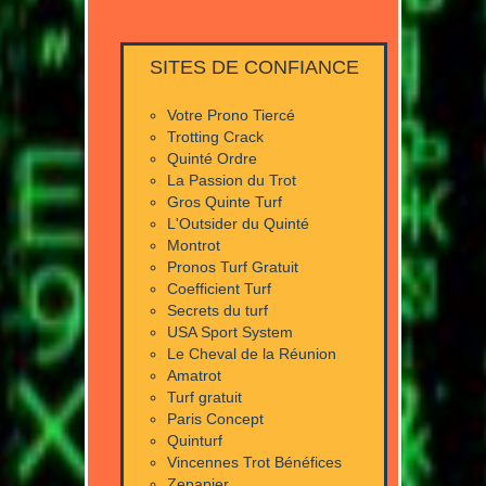
SITES DE CONFIANCE
Votre Prono Tiercé
Trotting Crack
Quinté Ordre
La Passion du Trot
Gros Quinte Turf
L'Outsider du Quinté
Montrot
Pronos Turf Gratuit
Coefficient Turf
Secrets du turf
USA Sport System
Le Cheval de la Réunion
Amatrot
Turf gratuit
Paris Concept
Quinturf
Vincennes Trot Bénéfices
Zepapier