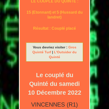
LE COUPLE DU QUINTE :
15 (Etonnant) et 5 (Hussard du
landret)
Résultat : Couplé placé
Vous devriez visiter :
Gros
Quinté Turf
|
L'Outsider du
Quinté
Le couplé du
Quinté du samedi
10 Décembre 2022
VINCENNES (R1)