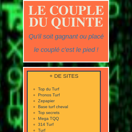
LE COUPLE
DU QUINTE
Qu'il soit gagnant ou placé
le couplé c'est le pied !
+ DE SITES
Top du Turf
Pronos Turf
Zepapier
Base turf cheval
Top secrets
Mega TQQ
314 Turf
Turf