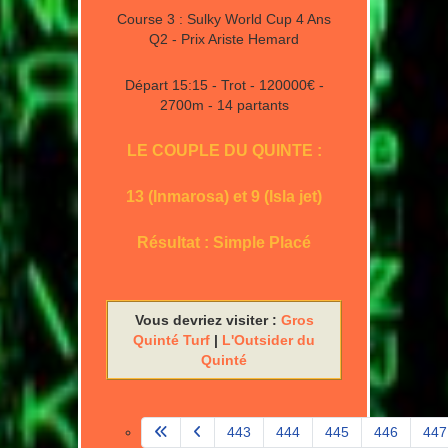
Course 3 : Sulky World Cup 4 Ans
Q2 - Prix Ariste Hemard
Départ 15:15 - Trot - 120000€ -
2700m - 14 partants
LE COUPLE DU QUINTE :
13 (Inmarosa) et 9 (Isla jet)
Résultat : Simple Placé
Vous devriez visiter :
Gros
Quinté Turf
|
L'Outsider du
Quinté
443
444
445
446
447
Page 448 sur 580