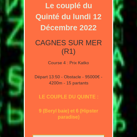
Le couplé du
Quinté du lundi 12
Décembre 2022
CAGNES SUR MER
(R1)
Course 4 : Prix Katko
Départ 13:50 - Obstacle - 95000€ -
4200m - 15 partants
LE COUPLE DU QUINTE :
9 (Beryl baie) et 6 (Hipster
paradise)