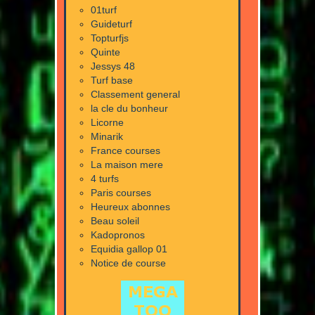
01turf
Guideturf
Topturfjs
Quinte
Jessys 48
Turf base
Classement general
la cle du bonheur
Licorne
Minarik
France courses
La maison mere
4 turfs
Paris courses
Heureux abonnes
Beau soleil
Kadopronos
Equidia gallop 01
Notice de course