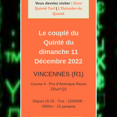
Vous devriez visiter :
Gros
Quinté Turf
|
L'Outsider du
Quinté
Le couplé du
Quinté du
dimanche 11
Décembre 2022
VINCENNES (R1)
Course 4 : Prix d'Amérique Races
ZEturf Q2
Départ 15:15 - Trot - 120000€ -
2850m - 15 partants