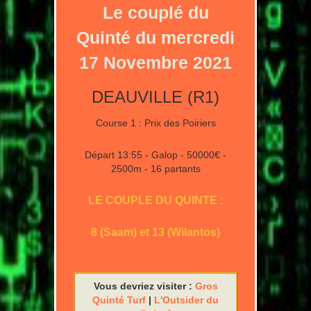
Le couplé du
Quinté du mercredi
17 Novembre 2021
DEAUVILLE (R1)
Course 1 : Prix des Poiriers
Départ 13:55 - Galop - 50000€ -
2500m - 16 partants
LE COUPLE DU QUINTE :
8 (Saam) et 13 (Wilantos)
Vous devriez visiter :
Gros
Quinté Turf
|
L'Outsider du