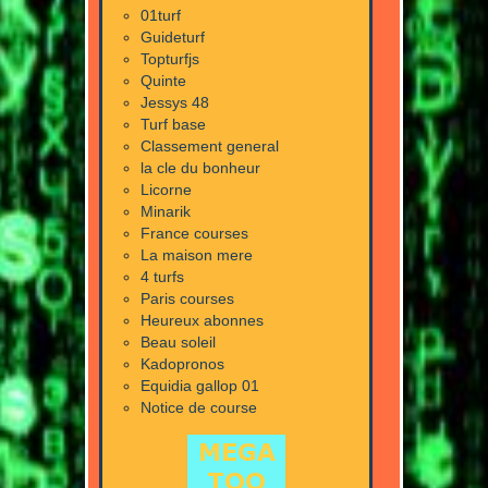
01turf
Guideturf
Topturfjs
Quinte
Jessys 48
Turf base
Classement general
la cle du bonheur
Licorne
Minarik
France courses
La maison mere
4 turfs
Paris courses
Heureux abonnes
Beau soleil
Kadopronos
Equidia gallop 01
Notice de course