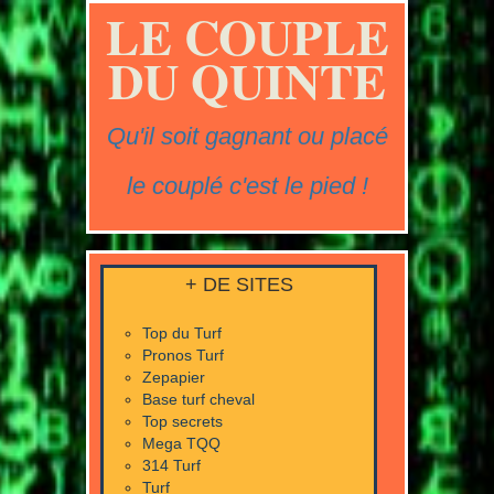
LE COUPLE
DU QUINTE
Qu'il soit gagnant ou placé
le couplé c'est le pied !
+ DE SITES
Top du Turf
Pronos Turf
Zepapier
Base turf cheval
Top secrets
Mega TQQ
314 Turf
Turf