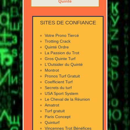
Quinté
SITES DE CONFIANCE
Votre Prono Tiercé
Trotting Crack
Quinté Ordre
La Passion du Trot
Gros Quinte Turf
L'Outsider du Quinté
Montrot
Pronos Turf Gratuit
Coefficient Turf
Secrets du turf
USA Sport System
Le Cheval de la Réunion
Amatrot
Turf gratuit
Paris Concept
Quinturf
Vincennes Trot Bénéfices