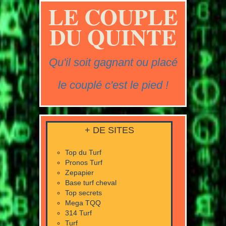
LE COUPLE
DU QUINTE
Qu'il soit gagnant ou placé
le couplé c'est le pied !
+ DE SITES
Top du Turf
Pronos Turf
Zepapier
Base turf cheval
Top secrets
Mega TQQ
314 Turf
Turf