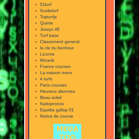
01turf
Guideturf
Topturfjs
Quinte
Jessys 48
Turf base
Classement general
la cle du bonheur
Licorne
Minarik
France courses
La maison mere
4 turfs
Paris courses
Heureux abonnes
Beau soleil
Kadopronos
Equidia gallop 01
Notice de course