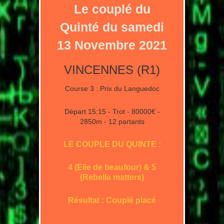
Le couplé du
Quinté du samedi
13 Novembre 2021
VINCENNES (R1)
Course 3 : Prix du Languedoc
Départ 15:15 - Trot - 80000€ -
2850m - 12 partants
LE COUPLE DU QUINTE :
4 (Elie de beaufour) & 5
(Rebella matters)
Résultat : Couplé placé