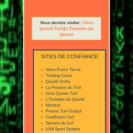
Vous devriez visiter :
Gros
Quinté Turf
|
L'Outsider du
Quinté
SITES DE CONFIANCE
Votre Prono Tiercé
Trotting Crack
Quinté Ordre
La Passion du Trot
Gros Quinte Turf
L'Outsider du Quinté
Montrot
Pronos Turf Gratuit
Coefficient Turf
Secrets du turf
USA Sport System