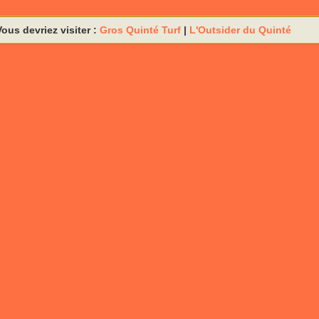
Vous devriez visiter :
Gros Quinté Turf
|
L'Outsider du Quinté