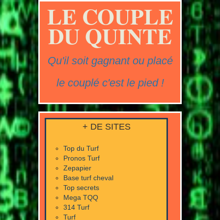
LE COUPLE
DU QUINTE
Qu'il soit gagnant ou placé
le couplé c'est le pied !
+ DE SITES
Top du Turf
Pronos Turf
Zepapier
Base turf cheval
Top secrets
Mega TQQ
314 Turf
Turf