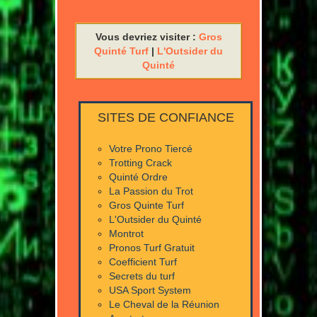
Vous devriez visiter :
Gros
Quinté Turf
|
L'Outsider du
Quinté
SITES DE CONFIANCE
Votre Prono Tiercé
Trotting Crack
Quinté Ordre
La Passion du Trot
Gros Quinte Turf
L'Outsider du Quinté
Montrot
Pronos Turf Gratuit
Coefficient Turf
Secrets du turf
USA Sport System
Le Cheval de la Réunion