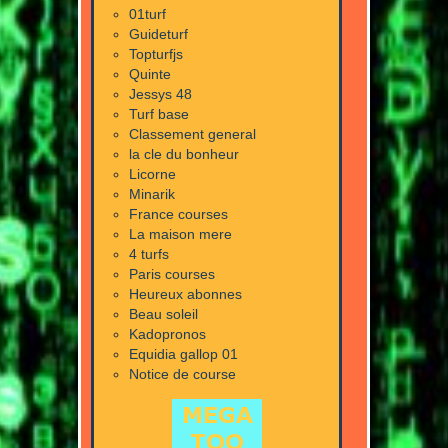
01turf
Guideturf
Topturfjs
Quinte
Jessys 48
Turf base
Classement general
la cle du bonheur
Licorne
Minarik
France courses
La maison mere
4 turfs
Paris courses
Heureux abonnes
Beau soleil
Kadopronos
Equidia gallop 01
Notice de course