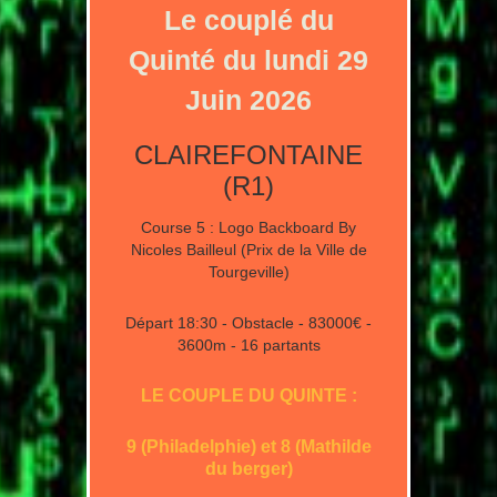
Le couplé du
Quinté du lundi 29
Juin 2026
CLAIREFONTAINE
(R1)
Course 5 : Logo Backboard By
Nicoles Bailleul (Prix de la Ville de
Tourgeville)
Départ 18:30 - Obstacle - 83000€ -
3600m - 16 partants
LE COUPLE DU QUINTE :
9 (Philadelphie) et 8 (Mathilde
du berger)