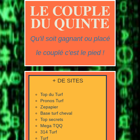
LE COUPLE
DU QUINTE
Qu'il soit gagnant ou placé
le couplé c'est le pied !
+ DE SITES
Top du Turf
Pronos Turf
Zepapier
Base turf cheval
Top secrets
Mega TQQ
314 Turf
Turf