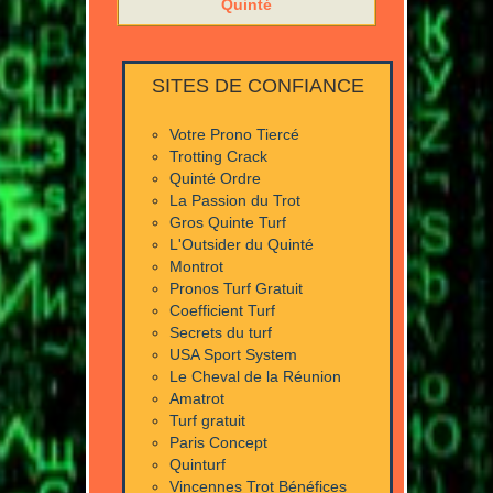
Quinté
SITES DE CONFIANCE
Votre Prono Tiercé
Trotting Crack
Quinté Ordre
La Passion du Trot
Gros Quinte Turf
L'Outsider du Quinté
Montrot
Pronos Turf Gratuit
Coefficient Turf
Secrets du turf
USA Sport System
Le Cheval de la Réunion
Amatrot
Turf gratuit
Paris Concept
Quinturf
Vincennes Trot Bénéfices