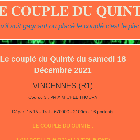
E COUPLE DU QUIN
u'il soit gagnant ou placé le couplé c'est le pied
Le couplé du Quinté du samedi 18
Décembre 2021
VINCENNES (R1)
Course 3 : PRIX MICHEL THOURY
Départ 15:15 - Trot - 67000€ - 2100m - 16 partants
LE COUPLE DU QUINTE :