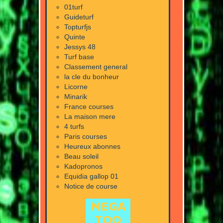
01turf
Guideturf
Topturfjs
Quinte
Jessys 48
Turf base
Classement general
la cle du bonheur
Licorne
Minarik
France courses
La maison mere
4 turfs
Paris courses
Heureux abonnes
Beau soleil
Kadopronos
Equidia gallop 01
Notice de course