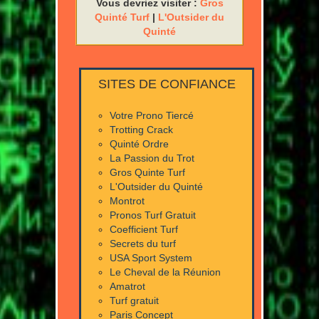
Vous devriez visiter :
Gros
Quinté Turf
|
L'Outsider du
Quinté
SITES DE CONFIANCE
Votre Prono Tiercé
Trotting Crack
Quinté Ordre
La Passion du Trot
Gros Quinte Turf
L'Outsider du Quinté
Montrot
Pronos Turf Gratuit
Coefficient Turf
Secrets du turf
USA Sport System
Le Cheval de la Réunion
Amatrot
Turf gratuit
Paris Concept