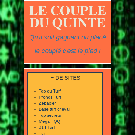
LE COUPLE
DU QUINTE
Qu'il soit gagnant ou placé
le couplé c'est le pied !
+ DE SITES
Top du Turf
Pronos Turf
Zepapier
Base turf cheval
Top secrets
Mega TQQ
314 Turf
Turf