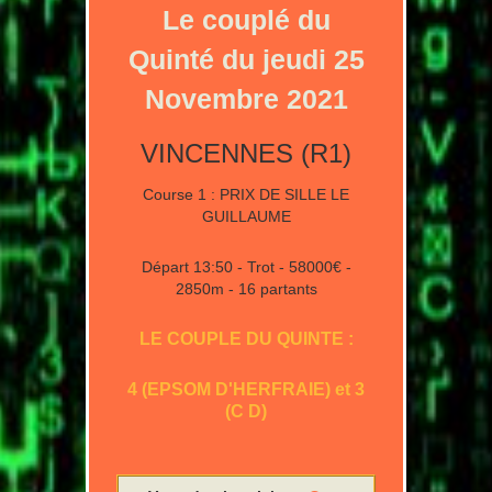
Le couplé du
Quinté du jeudi 25
Novembre 2021
VINCENNES (R1)
Course 1 : PRIX DE SILLE LE
GUILLAUME
Départ 13:50 - Trot - 58000€ -
2850m - 16 partants
LE COUPLE DU QUINTE :
4 (EPSOM D'HERFRAIE) et 3
(C D)